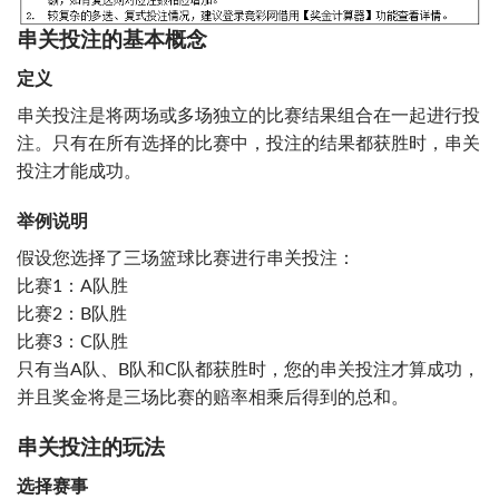
串关投注的基本概念
定义
串关投注是将两场或多场独立的比赛结果组合在一起进行投
注。只有在所有选择的比赛中，投注的结果都获胜时，串关
投注才能成功。
举例说明
假设您选择了三场篮球比赛进行串关投注：
比赛1：A队胜
比赛2：B队胜
比赛3：C队胜
只有当A队、B队和C队都获胜时，您的串关投注才算成功，
并且奖金将是三场比赛的赔率相乘后得到的总和。
串关投注的玩法
选择赛事