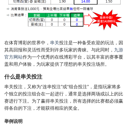
在体育博彩的世界中，
串关
投注是一种备受欢迎的玩法，因
其高回报和灵活性而受到许多玩家的青睐。与此同时，
九游
官方网站
作为一个优秀的在线博彩平台，以其丰富的赛事覆
盖和用户体验，为玩家提供了理想的串关投注场所。
什么是串关投注
串关投注，又称为“连串投注”或“组合投注”，是指玩家将多
个独立的投注组合在一起进行，通常是选择两场或以上的比
赛进行下注。为了赢得串关投注，所有选择的比赛都必须赢
得各自的下注，才能获得相应的奖金。
举例说明