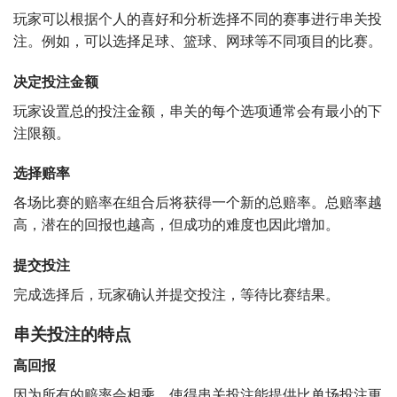
玩家可以根据个人的喜好和分析选择不同的赛事进行串关投
注。例如，可以选择足球、篮球、网球等不同项目的比赛。
决定投注金额
玩家设置总的投注金额，串关的每个选项通常会有最小的下
注限额。
选择赔率
各场比赛的赔率在组合后将获得一个新的总赔率。总赔率越
高，潜在的回报也越高，但成功的难度也因此增加。
提交投注
完成选择后，玩家确认并提交投注，等待比赛结果。
串关投注的特点
高回报
因为所有的赔率会相乘，使得串关投注能提供比单场投注更