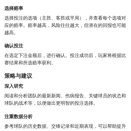
选择赔率
选择投注的选项（主胜、客胜或平局），并查看每个选项对
应的赔率。赔率越高，风险往往越大，但潜在的回报也可能
越高。
确认投注
在选定下注金额后，进行确认。投注成功后，玩家将根据比
赛结果和所选赔率获利。
策略与建议
深入研究
阅读和分析团队的最新新闻、伤病报告、关键球员的状态和
球队的战术等，以便做出更明智的投注选择。
注重数据分析
参考球队的历史数据、交锋记录和近期表现，可以帮助提升