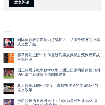
最新文章
国际体育赛事影响力持续扩大：品牌价值与商业模
式全面升级
赛马博彩进阶：如何通过马匹晨操状态预判揭幕战
冠军赔率
国王杯爆冷概率数学模型：通过历史同赔数据识别
西甲豪门在杯赛中的翻车迹象
真人娱乐场的VIP制度：高额投注者的专属福利与
返水政策
巴萨拉玛西亚再出天才：16岁新星违约金高达10