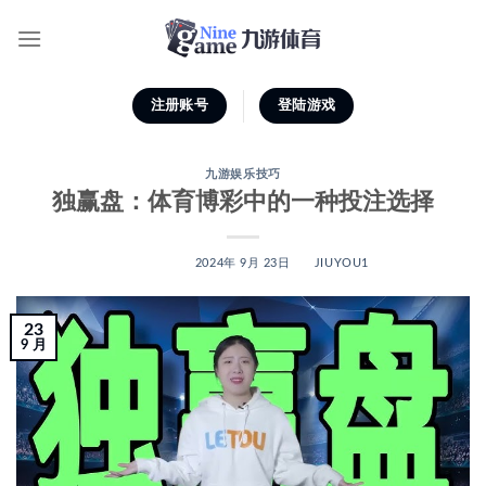
跳
到
内
容
注册账号
登陆游戏
九游娱乐技巧
独赢盘：体育博彩中的一种投注选择
POSTED ON
2024年 9月 23日
BY
JIUYOU1
23
9 月