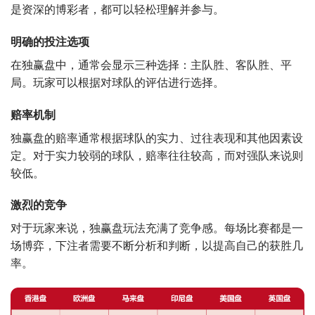
是资深的博彩者，都可以轻松理解并参与。
明确的投注选项
在独赢盘中，通常会显示三种选择：主队胜、客队胜、平
局。玩家可以根据对球队的评估进行选择。
赔率机制
独赢盘的赔率通常根据球队的实力、过往表现和其他因素设
定。对于实力较弱的球队，赔率往往较高，而对强队来说则
较低。
激烈的竞争
对于玩家来说，独赢盘玩法充满了竞争感。每场比赛都是一
场博弈，下注者需要不断分析和判断，以提高自己的获胜几
率。