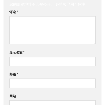
您的邮箱地址不会被公开。
必填项已用
*
标注
评论
*
显示名称
*
邮箱
*
网站