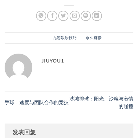
此条目已发布在
九游娱乐技巧
。将
永久链接
书签。
JIUYOU1
沙滩排球：阳光、沙粒与激情
手球：速度与团队合作的竞技
的碰撞
发表回复