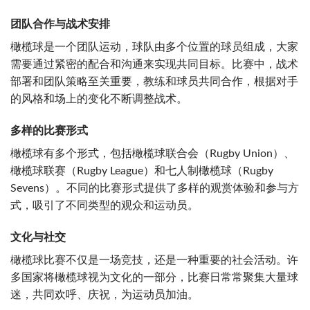
团队合作与战术安排
橄榄球是一个团队运动，球队由多个位置的球员组成，大家
需要通过紧密的配合和沟通来实现共同目标。比赛中，战术
部署和团队策略至关重要，教练和球员共同合作，根据对手
的风格和场上的变化不断调整战术。
多样的比赛形式
橄榄球有多个形式，包括橄榄球联合会（Rugby Union）、
橄榄球联赛（Rugby League）和七人制橄榄球（Rugby
Sevens）。不同的比赛形式提供了多样的观赏体验和参与方
式，吸引了不同类型的观众和运动员。
文化与社交
橄榄球比赛不仅是一场竞技，还是一种重要的社会活动。许
多国家将橄榄球视为文化的一部分，比赛日常常聚集大量球
迷，共同欢呼、庆祝，为运动员加油。