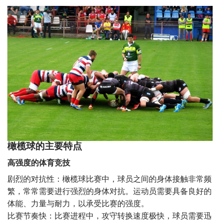
橄榄球的主要特点
高强度的体育竞技
剧烈的对抗性：橄榄球比赛中，球员之间的身体接触非常频
繁，常常需要进行强烈的身体对抗。运动员需要具备良好的
体能、力量与耐力，以承受比赛的强度。
比赛节奏快：比赛进程中，攻守转换速度极快，球员需要迅