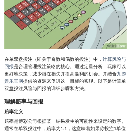
在单双盘投注（即关于奇数和偶数的投注）中，
计算风险与
回报
是合理管理投注策略的核心。通过定量分析，玩家可以
更好地决策，减少潜在损失并提高赢利的机会。并结合
九游
娱乐官网
提供的资源来促进这一目标的实现。以下是计算单
双盘投注风险与回报的详细步骤和方法。
理解赔率与回报
赔率定义
赔率是博彩公司根据某一结果发生的可能性来设定的数字。
通常在单双投注中，赔率为1:1，这意味着如果你投注1单位