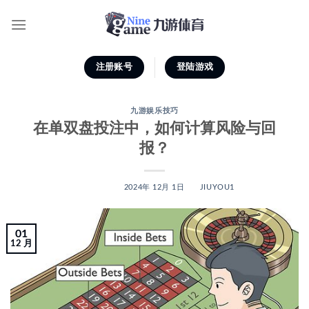
跳
到
内
容
注册账号
登陆游戏
九游娱乐技巧
在单双盘投注中，如何计算风险与回
报？
POSTED ON
2024年 12月 1日
BY
JIUYOU1
01
12 月