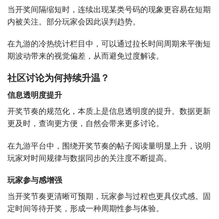
当开奖间隔缩短时，连续出现某类号码的现象更容易在短期
内被关注。部分玩家会因此误判趋势。
在九游的冷热统计栏目中，可以通过拉长时间周期来平衡短
期波动带来的视觉偏差，从而避免过度解读。
社区讨论为何持续升温？
信息透明度提升
开奖节奏的规范化，本质上是信息透明度的提升。数据更新
更及时，查询更方便，自然会带来更多讨论。
在九游平台中，围绕开奖节奏的帖子阅读量明显上升，说明
玩家对时间规律与数据同步的关注度不断提高。
玩家参与感增强
当开奖节奏更清晰可预期，玩家参与过程也更具仪式感。固
定时间等待开奖，形成一种周期性参与体验。