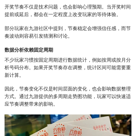
开奖节奏不仅是技术问题，也会影响心理预期。当开奖时间
提前或延后，都会在一定程度上改变玩家的等待体验。
部分玩家在九游社区中提到，节奏稳定会增强信任感，而节
奏波动则容易引发猜测和讨论。
数据分析依赖固定周期
不少玩家习惯按固定周期进行数据统计，例如按周或按月分
析号码分布。如果开奖节奏存在调整，统计区间可能需要重
新计算。
因此，节奏变化不仅是时间层面的变化，也会影响数据整理
方式。通过九游提供的多周期走势图功能，玩家可以快速适
应节奏调整带来的影响。