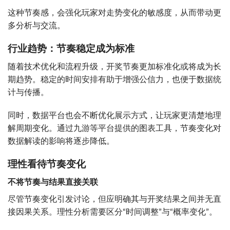
这种节奏感，会强化玩家对走势变化的敏感度，从而带动更
多分析与交流。
行业趋势：节奏稳定成为标准
随着技术优化和流程升级，开奖节奏更加标准化或将成为长
期趋势。稳定的时间安排有助于增强公信力，也便于数据统
计与传播。
同时，数据平台也会不断优化展示方式，让玩家更清楚地理
解周期变化。通过九游等平台提供的图表工具，节奏变化对
数据解读的影响将逐步降低。
理性看待节奏变化
不将节奏与结果直接关联
尽管节奏变化引发讨论，但应明确其与开奖结果之间并无直
接因果关系。理性分析需要区分“时间调整”与“概率变化”。