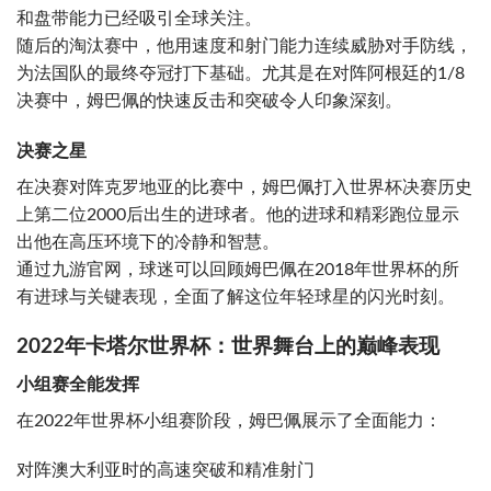
和盘带能力已经吸引全球关注。
随后的淘汰赛中，他用速度和射门能力连续威胁对手防线，
为法国队的最终夺冠打下基础。尤其是在对阵阿根廷的1/8
决赛中，姆巴佩的快速反击和突破令人印象深刻。
决赛之星
在决赛对阵克罗地亚的比赛中，姆巴佩打入世界杯决赛历史
上第二位2000后出生的进球者。他的进球和精彩跑位显示
出他在高压环境下的冷静和智慧。
通过九游官网，球迷可以回顾姆巴佩在2018年世界杯的所
有进球与关键表现，全面了解这位年轻球星的闪光时刻。
2022年卡塔尔世界杯：世界舞台上的巅峰表现
小组赛全能发挥
在2022年世界杯小组赛阶段，姆巴佩展示了全面能力：
对阵澳大利亚时的高速突破和精准射门