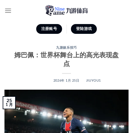
跳
到
内
容
注册账号
登陆游戏
九游娱乐技巧
姆巴佩：世界杯舞台上的高光表现盘
点
POSTED ON
2026年 1月 25日
BY
JIUYOU1
25
1 月