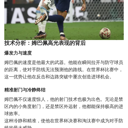
技术分析：姆巴佩高光表现的背后
爆发力与速度
姆巴佩的速度是他最大的武器。他能在瞬间拉开与防守球员
的距离，使对手防线无法预测他的路线。在世界杯比赛中，
这一优势让他在反击和边路突破中屡次创造进球机会。
精准射门与冷静终结
姆巴佩不仅速度惊人，他的射门技术也极为出色。无论是禁
区内的小角度射门，还是禁区外远射，他都能保持极高的进
球效率。
这种冷静和精准，使他在世界杯决赛和淘汰赛中成为对手防
线的最大威胁。