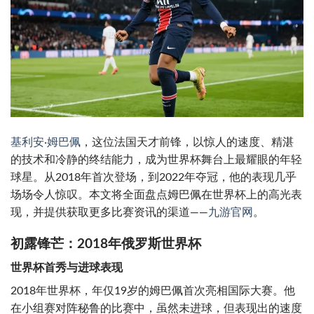
基利安·姆巴佩
，这位法国天才前锋，以惊人的速度、精湛
的技术和冷静的终结能力，成为世界杯舞台上最耀眼的年轻
球星。从2018年首次登场，到2022年夺冠，他的表现几乎
场场令人惊叹。本文将全面盘点姆巴佩在世界杯上的高光表
现，并提供获取更多比赛资讯的渠道——
九游官网
。
初露锋芒：2018年俄罗斯世界杯
世界杯首秀与进球表现
2018年世界杯，年仅19岁的姆巴佩首次亮相国际大赛。他
在小组赛对阵秘鲁的比赛中，虽然未进球，但表现出的速度