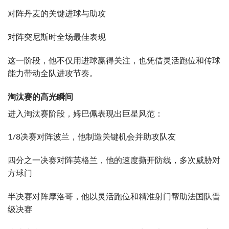
对阵丹麦的关键进球与助攻
对阵突尼斯时全场最佳表现
这一阶段，他不仅用进球赢得关注，也凭借灵活跑位和传球
能力带动全队进攻节奏。
淘汰赛的高光瞬间
进入淘汰赛阶段，姆巴佩表现出巨星风范：
1/8决赛对阵波兰，他制造关键机会并助攻队友
四分之一决赛对阵英格兰，他的速度撕开防线，多次威胁对
方球门
半决赛对阵摩洛哥，他以灵活跑位和精准射门帮助法国队晋
级决赛