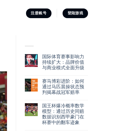
注册账号
登陆游戏
最新文章
国际体育赛事影响力
持续扩大：品牌价值
与商业模式全面升级
赛马博彩进阶：如何
通过马匹晨操状态预
判揭幕战冠军赔率
国王杯爆冷概率数学
模型：通过历史同赔
数据识别西甲豪门在
杯赛中的翻车迹象