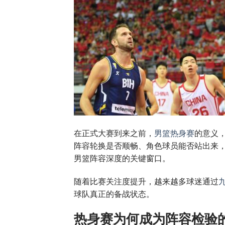
在正式大赛到来之前，
男篮热身赛
的意义
阵容轮换是否顺畅、角色球员能否站出来
男篮阵容深度的关键窗口。
随着比赛关注度提升，越来越多球迷通过
球队真正的备战状态。
热身赛为何成为阵容检验