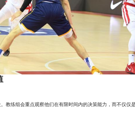
值
段。教练组会重点观察他们在有限时间内的决策能力，而不仅仅