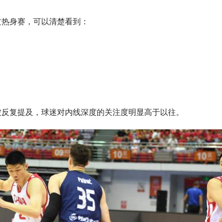
过热身赛，可以清楚看到：
被反复提及，球迷对内线深度的关注度明显高于以往。