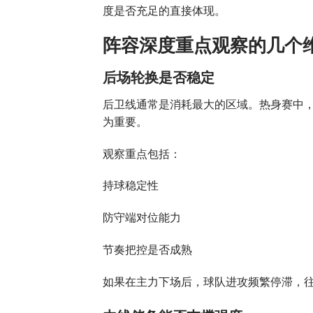
度是否充足的直接体现。
阵容深度重点观察的几个
后场轮换是否稳定
后卫线通常是消耗最大的区域。热身赛中
为重要。
观察重点包括：
持球稳定性
防守端对位能力
节奏把控是否成熟
如果在主力下场后，球队进攻频繁停滞，