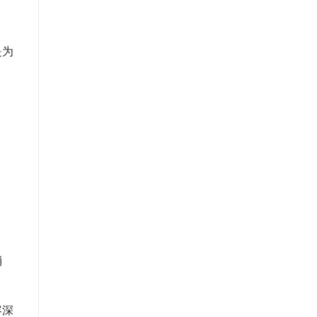
是为
消
容深