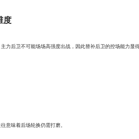
维度
，主力后卫不可能场场高强度出战，因此替补后卫的控场能力显
往往意味着后场轮换仍需打磨。