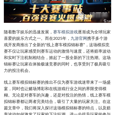
随着数字娱乐的迅速发展，
赛车模拟游戏
逐渐成为全球玩家
喜爱的娱乐方式之一。而在2025年，
九游官网
携手多个游
戏开发商推出了全新的“线上赛车模拟锦标赛”，这场模拟竞
赛不仅让玩家感受到赛车运动的激情与速度，还将赔率波动
和实时下注机制相结合，掀起了一股全新的下注热潮。这场
锦标赛让玩家在体验极速竞赛的同时，也享受到了极具吸引
力的投注机会。
线上赛车模拟锦标赛的推出不仅为赛车游戏迷带来了一场盛
宴，同时也让赌场博彩和在线游戏行业之间的界限变得模
糊。无论是对赛车的兴趣，还是对投注的热情，线上赛车模
拟锦标赛都让两者完美结合，吸引了大量的玩家关注。在这
篇文章中，我们将深入探讨这场模拟锦标赛的特点，以及赔
率波动如何激发了玩家的下注狂潮，进一步提升玩家的参与