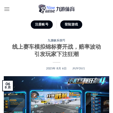
跳
到
内
容
注册账号
登陆游戏
九游娱乐技巧
线上赛车模拟锦标赛开战，赔率波动
引发玩家下注狂潮
POSTED ON
2025年 8月 6日
BY
JIUYOU1
06
8 月