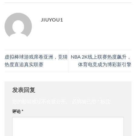
JIUYOU1
虚拟棒球游戏席卷亚洲，竞猜
NBA 2K线上联赛热度飙升，
热度直追真实联赛
体育电竞成为博彩新引擎
发表回复
您的邮箱地址不会被公开。
必填项已用
*
标注
评论
*