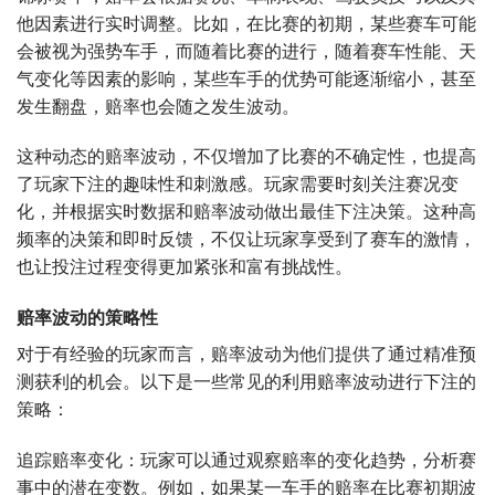
他因素进行实时调整。比如，在比赛的初期，某些赛车可能
会被视为强势车手，而随着比赛的进行，随着赛车性能、天
气变化等因素的影响，某些车手的优势可能逐渐缩小，甚至
发生翻盘，赔率也会随之发生波动。
这种动态的赔率波动，不仅增加了比赛的不确定性，也提高
了玩家下注的趣味性和刺激感。玩家需要时刻关注赛况变
化，并根据实时数据和赔率波动做出最佳下注决策。这种高
频率的决策和即时反馈，不仅让玩家享受到了赛车的激情，
也让投注过程变得更加紧张和富有挑战性。
赔率波动的策略性
对于有经验的玩家而言，赔率波动为他们提供了通过精准预
测获利的机会。以下是一些常见的利用赔率波动进行下注的
策略：
追踪赔率变化：玩家可以通过观察赔率的变化趋势，分析赛
事中的潜在变数。例如，如果某一车手的赔率在比赛初期波