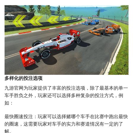
多样化的投注选项
九游官网为玩家提供了丰富的投注选项，除了最基本的单一
车手胜负之外，玩家还可以选择多种复杂的投注方式，例
如：
最快圈速投注：玩家可以选择赌哪个车手在比赛中跑出最快
的圈速，这需要玩家对车手的实力和赛道情况有一定的了
解。