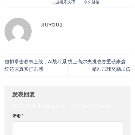
此条目已发布在
九游娱乐技巧
。将
永久链接
书签。
JIUYOU1
虚拟拳击赛事上线，AI战斗系
线上高尔夫挑战赛重磅来袭，
统还原真实打击感
精准击球奖励加倍
发表回复
您的邮箱地址不会被公开。
必填项已用
*
标注
评论
*