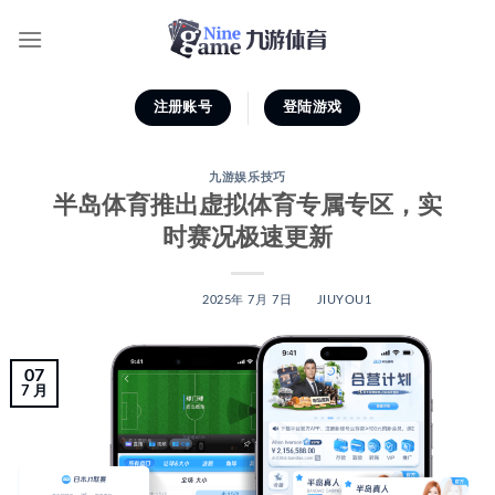
跳
到
内
容
注册账号
登陆游戏
九游娱乐技巧
半岛体育推出虚拟体育专属专区，实
时赛况极速更新
POSTED ON
2025年 7月 7日
BY
JIUYOU1
07
7 月