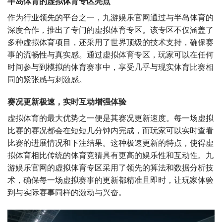
半岛体育的虚拟体育专区亮点
作为行业领先的平台之一，九游娱乐官网通过与半岛体育的
深度合作，推出了专门的虚拟体育专区。该专区不仅涵盖了
多种虚拟体育项目，还采用了世界顶级的技术支持，确保赛
事的流畅性与真实感。通过虚拟体育专区，玩家可以在任何
时间参与到模拟的体育赛事中，享受几乎与现实体育比赛相
同的紧张感与刺激感。
赛况更新极速，实时互动增强体验
虚拟体育的最大优势之一便是其赛况更新速度。每一场虚拟
比赛的赛况都会在短短几分钟内完成，而玩家可以实时查看
比赛的进展情况和下注结果。这种极速更新的特点，使得虚
拟体育相比传统的体育竞猜具有更高的娱乐性和互动性。九
游娱乐官网的虚拟体育专区采用了领先的算法和数据分析技
术，确保每一场虚拟赛事的更新都精准且即时，让玩家体验
到与实际赛事同样的激动与兴奋。