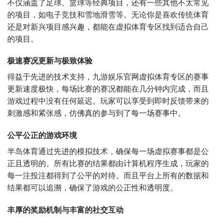
不仅涵盖了足球、篮球等经典项目，还有一些其他不太常见
的项目，如电子竞技和雪地滑雪等。无论你是喜欢传统体育
还是对新兴项目感兴趣，都能在虚拟体育专区找到适合自己
的项目。
极速赛况更新与极致体验
得益于先进的技术支持，九游娱乐官网虚拟体育专区的赛事
更新速度极快，每场比赛的赛况都能在几分钟内完成，而且
游戏过程中没有任何延迟。玩家可以享受到即时反馈带来的
刺激感和紧张感，仿佛真的参与到了每一场赛事中。
公平公正的游戏环境
半岛体育通过先进的模拟技术，确保每一场虚拟赛事都是公
正且透明的。所有比赛的结果都由计算机程序生成，玩家的
每一注投注都得到了公平的对待。而且平台上所有的数据和
结果都可以追溯，确保了游戏的公正性和透明度。
丰厚的奖励机制与丰富的社交互动