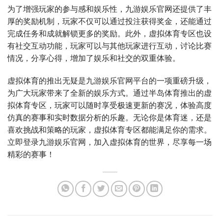
为了增强玩家的参与感和娱乐性，九游娱乐官网还提供了丰
厚的奖励机制，玩家不仅可以通过投注获得奖金，还能通过
完成任务和成就解锁更多的奖励。此外，虚拟体育专区也设
有社交互动功能，玩家可以与其他玩家进行互动，讨论比赛
情况，分享心得，增加了娱乐和社交的双重体验。
虚拟体育的推出无疑是九游娱乐官网平台的一项重磅升级，
为广大玩家带来了全新的娱乐方式。通过半岛体育推出的虚
拟体育专区，玩家可以随时享受极速更新的赛况，体验高度
仿真的赛事和实时数据分析的乐趣。无论你是体育迷，还是
喜欢挑战和策略的玩家，虚拟体育专区都能满足你的需求。
立即登录九游娱乐官网，加入虚拟体育的世界，尽享每一场
精彩的赛事！