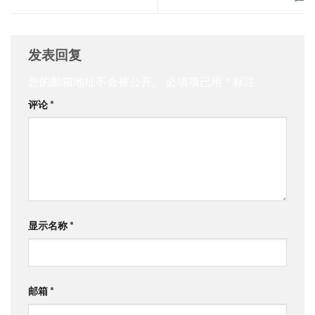
发表回复
您的邮箱地址不会被公开。
必填项已用
*
标注
评论
*
显示名称
*
邮箱
*