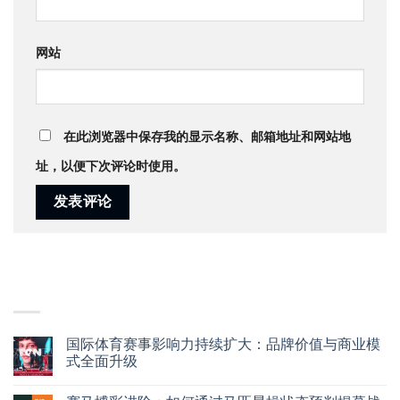
网站
在此浏览器中保存我的显示名称、邮箱地址和网站地
址，以便下次评论时使用。
最新文章
国际体育赛事影响力持续扩大：品牌价值与商业模
式全面升级