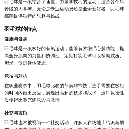
羽毛球是一项结合了速度、力量和技巧的运动，适合各个年
龄段的人参与。无论是专业运动员还是业余爱好者，羽毛球
都能提供独特的乐趣与挑战。
羽毛球的特点
健康与健身
羽毛球是一项极好的有氧运动，能够有效增强心肺功能，提
高全身肌肉的力量和协调性。定期打羽毛球可以帮助减压、
塑形，促进身体健康。
竞技与对抗
在职业赛事中，羽毛球比赛的节奏非常快，选手需要在极短
的时间内做出反应，展现出高超的技术和战术。这种竞技性
质使得比赛充满悬念与激情。
社交与友谊
羽毛球也常被视为一种社交活动，许多人在场地上结识新朋