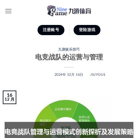
跳
到
内
容
注册账号
登陆游戏
九游娱乐技巧
电竞战队的运营与管理
POSTED ON
2024年 12月 16日
BY
JIUYOU1
16
12 月