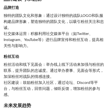
品牌打造
独特的团队文化和形象：通过设计独特的战队LOGO和队服
构建品牌形象，塑造独特的团队文化，以吸引粉丝关注和忠
诚。
社交媒体运营：积极利用社交媒体平台（如Twitter、
Instagram、YouTube等）进行品牌宣传和粉丝互动，提高相
关性与影响力。
粉丝互动
粉丝活动和线下见面会：举办线上线下活动来加强与粉丝的
联系，提升团队的忠诚度。通过举办赛事、见面会等形式，
加深粉丝对战队的情感连接。
社区建设：鼓励粉丝加入社区，通过论坛、Discord等平
台，与粉丝互动，回答问题，倾听反馈，增加粉丝的参与
感。
未来发展趋势