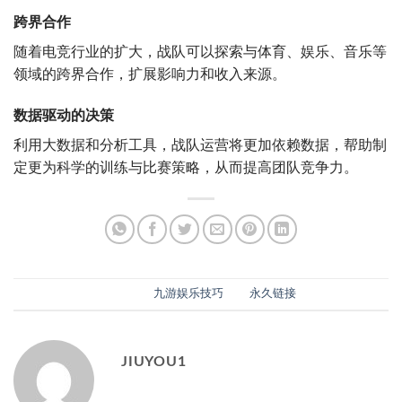
跨界合作
随着电竞行业的扩大，战队可以探索与体育、娱乐、音乐等
领域的跨界合作，扩展影响力和收入来源。
数据驱动的决策
利用大数据和分析工具，战队运营将更加依赖数据，帮助制
定更为科学的训练与比赛策略，从而提高团队竞争力。
此条目已发布在
九游娱乐技巧
。将
永久链接
书签。
JIUYOU1