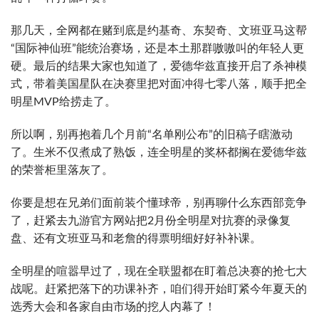
那几天，全网都在赌到底是约基奇、东契奇、文班亚马这帮
“国际神仙班”能统治赛场，还是本土那群嗷嗷叫的年轻人更
硬。最后的结果大家也知道了，爱德华兹直接开启了杀神模
式，带着美国星队在决赛里把对面冲得七零八落，顺手把全
明星MVP给捞走了。
所以啊，别再抱着几个月前“名单刚公布”的旧稿子瞎激动
了。生米不仅煮成了熟饭，连全明星的奖杯都搁在爱德华兹
的荣誉柜里落灰了。
你要是想在兄弟们面前装个懂球帝，别再聊什么东西部竞争
了，赶紧去九游官方网站把2月份全明星对抗赛的录像复
盘、还有文班亚马和老詹的得票明细好好补补课。
全明星的喧嚣早过了，现在全联盟都在盯着总决赛的抢七大
战呢。赶紧把落下的功课补齐，咱们得开始盯紧今年夏天的
选秀大会和各家自由市场的挖人内幕了！