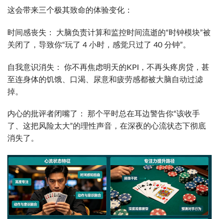
这会带来三个极其致命的体验变化：
时间感丧失： 大脑负责计算和监控时间流逝的“时钟模块”被
关闭了，导致你“玩了 4 小时，感觉只过了 40 分钟”。
自我意识消失： 你不再焦虑明天的KPI，不再头疼房贷，甚
至连身体的饥饿、口渴、尿意和疲劳感都被大脑自动过滤
掉。
内心的批评者闭嘴了： 那个平时总在耳边警告你“该收手
了、这把风险太大”的理性声音，在深夜的心流状态下彻底
消失了。