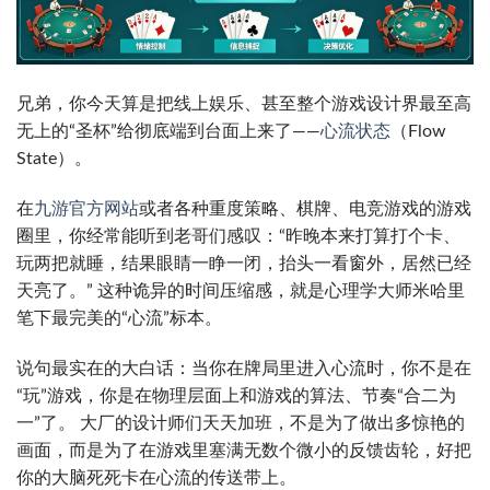
兄弟，你今天算是把线上娱乐、甚至整个游戏设计界最至高
无上的“圣杯”给彻底端到台面上来了——
心流状态
（Flow
State）。
在
九游官方网站
或者各种重度策略、棋牌、电竞游戏的游戏
圈里，你经常能听到老哥们感叹：“昨晚本来打算打个卡、
玩两把就睡，结果眼睛一睁一闭，抬头一看窗外，居然已经
天亮了。” 这种诡异的时间压缩感，就是心理学大师米哈里
笔下最完美的“心流”标本。
说句最实在的大白话：当你在牌局里进入心流时，你不是在
“玩”游戏，你是在物理层面上和游戏的算法、节奏“合二为
一”了。 大厂的设计师们天天加班，不是为了做出多惊艳的
画面，而是为了在游戏里塞满无数个微小的反馈齿轮，好把
你的大脑死死卡在心流的传送带上。