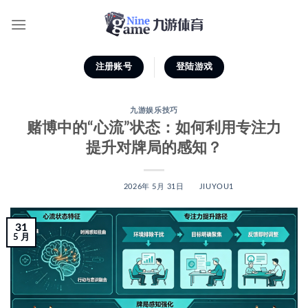
跳
到
内
容
注册账号
登陆游戏
九游娱乐技巧
赌博中的“心流”状态：如何利用专注力
提升对牌局的感知？
POSTED ON
2026年 5月 31日
BY
JIUYOU1
31
5 月