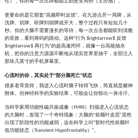
性），你的每一次出牌都能立刻改变局势（主控感）。
更要命的是它那套“高频即时反馈”。在九游点开一局牌，从
洗牌、切牌、听牌到胡牌或开大，整个过程只有短短几十
秒。你的大脑不需要漫长的等待，每一次点击都能听到清脆
的音效，看到筹码的跳动。这种“行为
$rightarrow$
反馈
$rightarrow$
再行为”的超高速闭环，就像一台高能抽水
机，把你的注意力源源不断地从现实世界里抽干，全部注入
那块几英寸的手机屏幕里。
心流时的你，其实处于“部分脑死亡”状态
很多老哥觉得，我进入心流时脑子转得飞快，简直就是赌神
附体。但神经科学的实验结果，可能会让你惊出一身冷汗。
当科学家用功能性磁共振成像（fMRI）扫描进入心流状态
的大脑时，发现了一个奇特现象：大脑的“前额叶皮层”居然
出现了阶段性的功能减弱，这在科学上叫“暂时代性前额叶
低功能状态（Transient Hypofrontality）”。