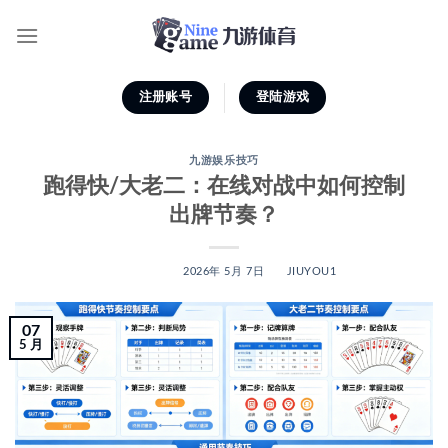
跳
到
内
容
注册账号
登陆游戏
九游娱乐技巧
跑得快/大老二：在线对战中如何控制
出牌节奏？
POSTED ON
2026年 5月 7日
BY
JIUYOU1
07
5 月